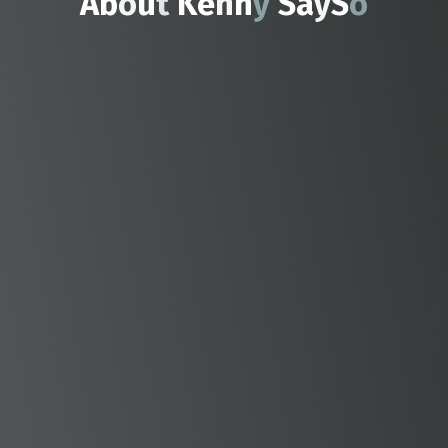
A
b
o
u
t
K
e
n
n
y
S
a
y
S
o